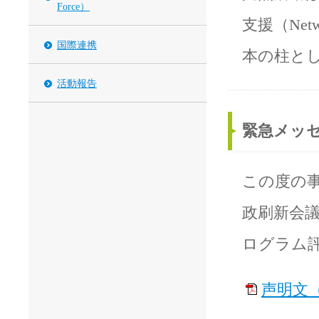
Force）
支援（Netw
国際連携
本の柱と
活動報告
緊急メッ
この度の
政刷新会議
ログラム
声明文（