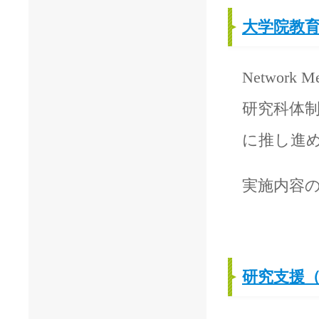
大学院教
Networ
研究科体
に推し進
実施内容
研究支援（Pl