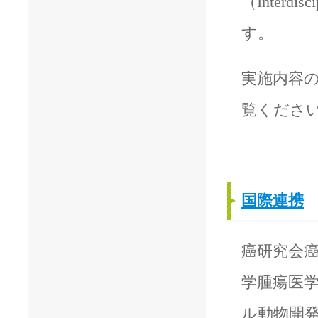
（Interd
す。
実施内容
覧くださ
国際連携
癌研究会
学腫瘍医
ル動物開