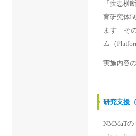
「疾患横
育研究体制「N
ます。そ
ム（Platf
実施内容
研究支援（Int
NMMaT