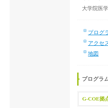
大学院医
プログ
アクセ
地図
プログラ
G-COE