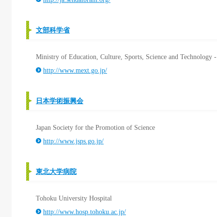
文部科学省
Ministry of Education, Culture, Sports, Science and Technology -
http://www.mext.go.jp/
日本学術振興会
Japan Society for the Promotion of Science
http://www.jsps.go.jp/
東北大学病院
Tohoku University Hospital
http://www.hosp.tohoku.ac.jp/