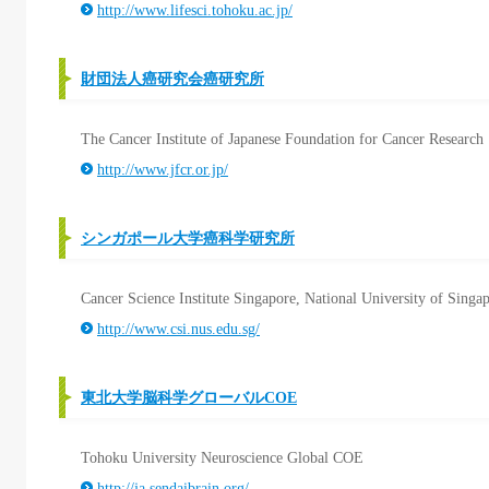
http://www.lifesci.tohoku.ac.jp/
財団法人癌研究会癌研究所
The Cancer Institute of Japanese Foundation for Cancer Research
http://www.jfcr.or.jp/
シンガポール大学癌科学研究所
Cancer Science Institute Singapore, National University of Singa
http://www.csi.nus.edu.sg/
東北大学脳科学グローバルCOE
Tohoku University Neuroscience Global COE
http://ja.sendaibrain.org/