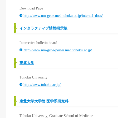
Download Page
http://www.nm-gcoe.med.tohoku.ac.jp/internal_docs/
インタラクティブ情報掲示板
Interactive bulletin board
http://www.nm-gcoe-poster.med.tohoku.ac.jp/
東北大学
Tohoku University
http://www.tohoku.ac.jp/
東北大学大学院 医学系研究科
Tohoku University, Graduate School of Medicine