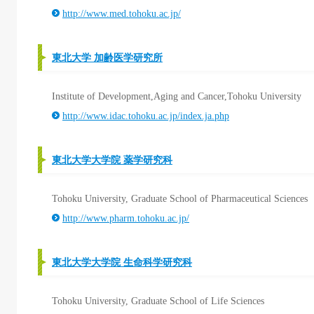
http://www.med.tohoku.ac.jp/
東北大学 加齢医学研究所
Institute of Development,Aging and Cancer,Tohoku University
http://www.idac.tohoku.ac.jp/index.ja.php
東北大学大学院 薬学研究科
Tohoku University, Graduate School of Pharmaceutical Sciences
http://www.pharm.tohoku.ac.jp/
東北大学大学院 生命科学研究科
Tohoku University, Graduate School of Life Sciences