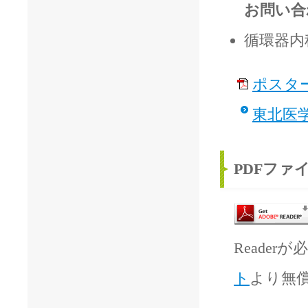
お問い合
循環器
ポスター
東北医
PDFファ
Readerが
ト
より無